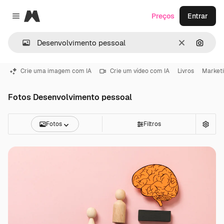
Magnific
Preços
Entrar
Close menu
Limpar
Pesqui
Crie uma imagem com IA
Crie um vídeo com IA
Livros
Marketi
Fotos Desenvolvimento pessoal
Fotos
Filtros