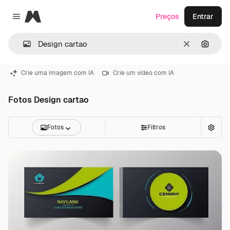
Magnific
Preços
Entrar
Close menu
Limpar
Pesqui
Crie uma imagem com IA
Crie um vídeo com IA
Fotos Design cartao
Fotos
Filtros