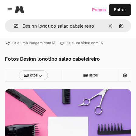
Magnific
Preços
Entrar
Close menu
Limpar
Pesqui
Crie uma imagem com IA
Crie um vídeo com IA
Fotos Design logotipo salao cabeleireiro
Fotos
Filtros