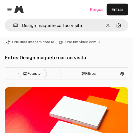
Magnific
Preços
Entrar
Close menu
Limpar
Pesqui
Crie uma imagem com IA
Crie um vídeo com IA
Fotos Design maquete cartao visita
Fotos
Filtros