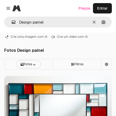
Magnific
Preços
Entrar
Close menu
Limpar
Pesqui
Crie uma imagem com IA
Crie um vídeo com IA
Fotos Design painel
Fotos
Filtros