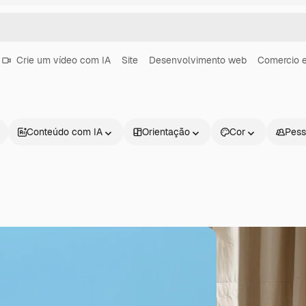
Crie um vídeo com IA
Site
Desenvolvimento web
Comercio e
Conteúdo com IA
Orientação
Cor
Pess
Produtos
Começar