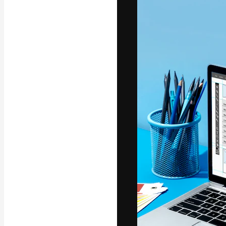
A plataforma cr
seu melhor trab
assinantes entr
agências e estú
Português
Copyright © 2010