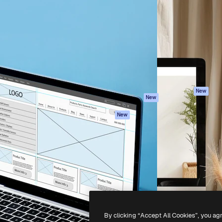
iativa para você direcionar
Spaces
Academy
alho. Mais de 1 milhão de
Assistente de IA
Documentação
e criativos, empresas,
Gerador de
Atendimento
dios.
imagens
Termos e
Gerador de vídeos
condições
Texto para voz
Política de
privacidade
Conteúdo de stock
Originais
MCP para
New
New
Claude/ChatGPT
Política de cooki
Agentes
Central de
New
confiabilidade
API
Afiliados
App móvel
Empresas
Todas as
ferramentas
-
2026
Freepik Company S.L.U.
Todos os direitos reservados
.
By clicking “Accept All Cookies”, you ag