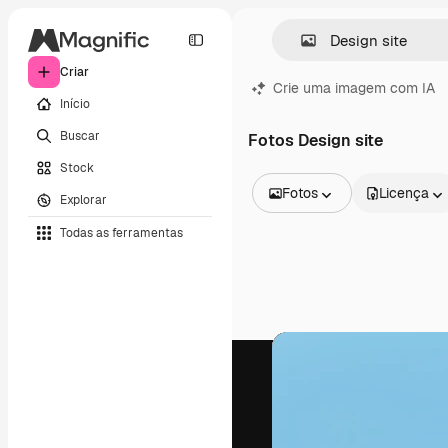
Criar
Crie uma imagem com IA
Início
Buscar
Fotos Design site
Stock
Fotos
Licença
Explorar
Todas as imagens
Todas as ferramentas
Vetores
Ilustrações
Fotos
PSD
Modelos
Mockups
Vídeos
Clipes de vídeo
Animações
Modelos de vídeos
Ícones
Modelos 3D
Fontes