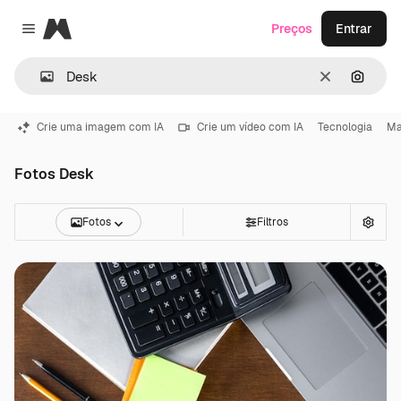
Magnific
Preços
Entrar
Close menu
Limpar
Pesqui
Crie uma imagem com IA
Crie um vídeo com IA
Tecnologia
Ma
Fotos Desk
Fotos
Filtros