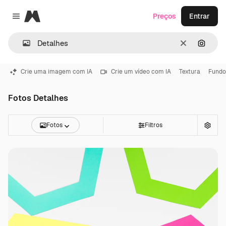
Magnific
Preços
Entrar
Close menu
Limpar
Pesqui
Crie uma imagem com IA
Crie um vídeo com IA
Textura
Fundo
Fotos Detalhes
Fotos
Filtros