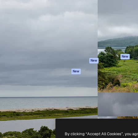
iativa para você direcionar
Spaces
Academy
alho. Mais de 1 milhão de
Assistente de IA
Documentação
e criativos, empresas,
Gerador de
Atendimento
dios.
imagens
Termos e
Gerador de vídeos
condições
Texto para voz
Política de
privacidade
Conteúdo de stock
Originais
MCP para
New
New
Claude/ChatGPT
Política de cooki
Agentes
Central de
New
confiabilidade
API
Afiliados
App móvel
Empresas
Todas as
ferramentas
-
2026
Freepik Company S.L.U.
Todos os direitos reservados
.
By clicking “Accept All Cookies”, you ag