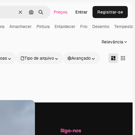
Preços
Entrar
Registrar-se
Limpar
Pesquisar por imagem
Buscar
ra
Amanhecer
Pintura
Entardecer
Frio
Desenho
Tempesta
Relevância
oas
Tipo de arquivo
Avançado
Empresa
Siga-nos