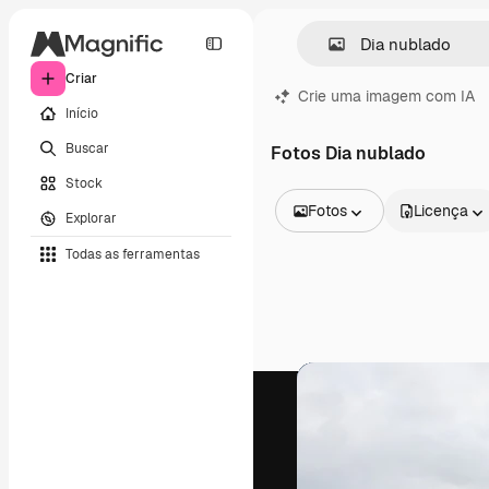
Criar
Crie uma imagem com IA
Início
Buscar
Fotos Dia nublado
Stock
Fotos
Licença
Explorar
Todas as imagens
Todas as ferramentas
Vetores
Ilustrações
Fotos
PSD
Modelos
Mockups
Vídeos
Clipes de vídeo
Animações
Modelos de vídeos
Ícones
Modelos 3D
Fontes