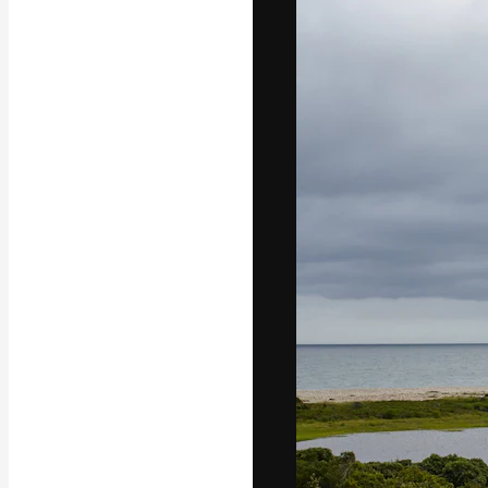
A plataforma cr
seu melhor trab
assinantes entr
agências e estú
Português
Copyright © 2010