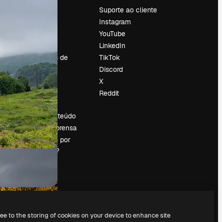
Preços
Suporte ao cliente
Sobre nós
Instagram
Reviews
YouTube
Emprego
LinkedIn
Tendências de
TikTok
pesquisa
Discord
Blog
X
Eventos
Reddit
es
Slidesgo
Vender conteúdo
Sala de imprensa
Procurando por
magnific.ai?
ree to the storing of cookies on your device to enhance site