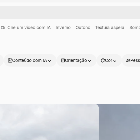
Crie um vídeo com IA
Inverno
Outono
Textura aspera
Somb
Conteúdo com IA
Orientação
Cor
Pess
Produtos
Começar