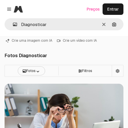
Magnific
Preços
Entrar
Close menu
Limpar
Pesqui
Crie uma imagem com IA
Crie um vídeo com IA
Fotos Diagnosticar
Fotos
Filtros