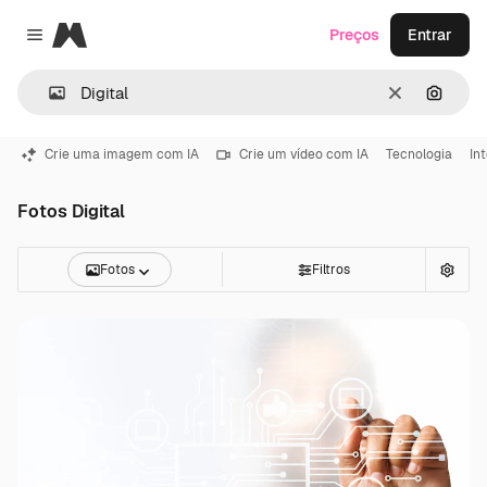
Magnific
Preços
Entrar
Close menu
Limpar
Pesqui
Crie uma imagem com IA
Crie um vídeo com IA
Tecnologia
In
Fotos Digital
Fotos
Filtros