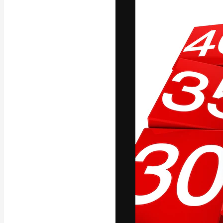
A plataforma cr
seu melhor trab
assinantes entr
agências e estú
Português
Copyright © 2010