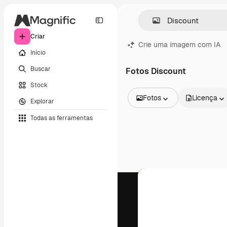
Criar
Crie uma imagem com IA
Início
Buscar
Fotos Discount
Stock
Fotos
Licença
Explorar
Todas as imagens
Todas as ferramentas
Vetores
Ilustrações
Fotos
PSD
Modelos
Mockups
Vídeos
Clipes de vídeo
Animações
Modelos de vídeos
Ícones
Modelos 3D
Fontes