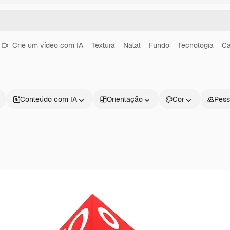
Crie um vídeo com IA
Textura
Natal
Fundo
Tecnologia
C
Conteúdo com IA
Orientação
Cor
Pess
Produtos
Começar