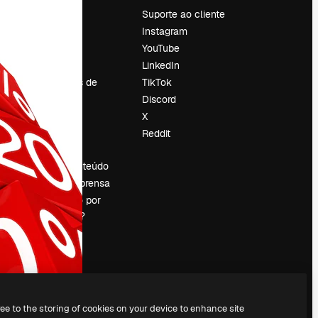
Preços
Suporte ao cliente
Sobre nós
Instagram
Reviews
YouTube
Emprego
LinkedIn
Tendências de
TikTok
pesquisa
Discord
Blog
X
Eventos
Reddit
es
Slidesgo
Vender conteúdo
Sala de imprensa
Procurando por
magnific.ai?
ree to the storing of cookies on your device to enhance site