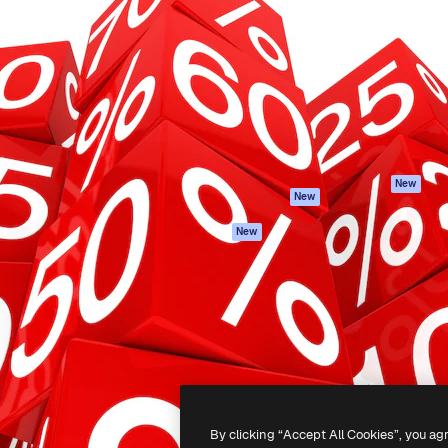
iativa para você direcionar
Spaces
Academy
alho. Mais de 1 milhão de
Assistente de IA
Documentação
e criativos, empresas,
Gerador de
Atendimento
dios.
imagens
Termos e
Gerador de vídeos
condições
Texto para voz
Política de
privacidade
Conteúdo de stock
Originais
MCP para
New
New
Claude/ChatGPT
Política de cooki
Agentes
Central de
New
confiabilidade
API
Afiliados
App móvel
Empresas
Todas as
ferramentas
-
2026
Freepik Company S.L.U.
Todos os direitos reservados
.
By clicking “Accept All Cookies”, you ag