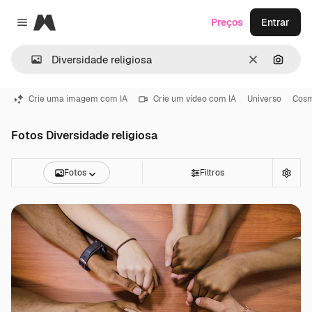
Magnific
Preços
Entrar
Close menu
Limpar
Pesqui
Crie uma imagem com IA
Crie um vídeo com IA
Universo
Cos
Fotos Diversidade religiosa
Fotos
Filtros