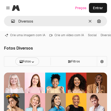
Magnific
Preços
Entrar
Close menu
Limpar
Pesqui
Crie uma imagem com IA
Crie um vídeo com IA
Social
Diversi
Fotos Diversos
Fotos
Filtros