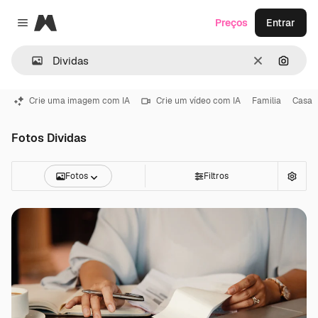
Magnific
Preços
Entrar
Close menu
Limpar
Pesqui
Crie uma imagem com IA
Crie um vídeo com IA
Familia
Casa
Fotos Dividas
Fotos
Filtros