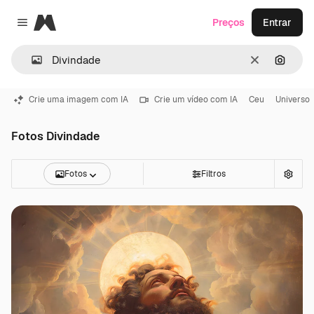
Magnific
Preços
Entrar
Close menu
Limpar
Pesqui
Crie uma imagem com IA
Crie um vídeo com IA
Ceu
Universo
Fotos Divindade
Fotos
Filtros