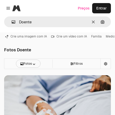
Magnific
Preços
Entrar
Close menu
Limpar
Pesqui
Crie uma imagem com IA
Crie um vídeo com IA
Familia
Medic
Fotos Doente
Fotos
Filtros