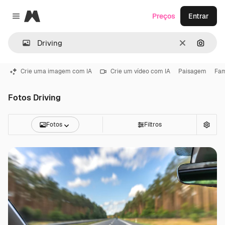
Magnific
Preços
Entrar
Close menu
Limpar
Pesqui
Crie uma imagem com IA
Crie um vídeo com IA
Paisagem
Fam
Fotos Driving
Fotos
Filtros