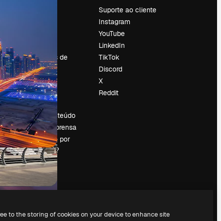
Preços
Suporte ao cliente
Sobre nós
Instagram
Reviews
YouTube
Emprego
LinkedIn
Tendências de
TikTok
pesquisa
Discord
Blog
X
Eventos
Reddit
es
Slidesgo
Vender conteúdo
Sala de imprensa
Procurando por
magnific.ai?
ree to the storing of cookies on your device to enhance site