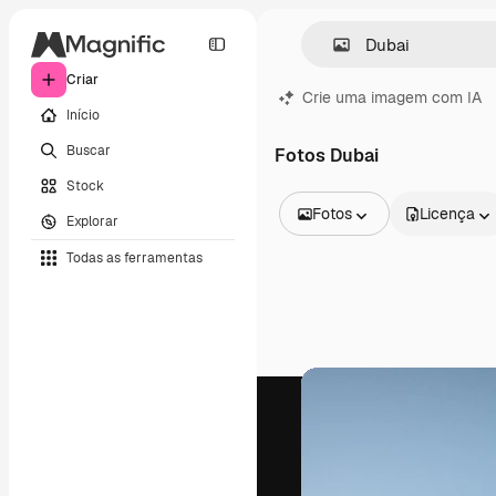
Criar
Crie uma imagem com IA
Início
Buscar
Fotos Dubai
Stock
Fotos
Licença
Explorar
Todas as imagens
Todas as ferramentas
Vetores
Ilustrações
Fotos
PSD
Modelos
Mockups
Vídeos
Clipes de vídeo
Animações
Modelos de vídeos
Ícones
Modelos 3D
Fontes