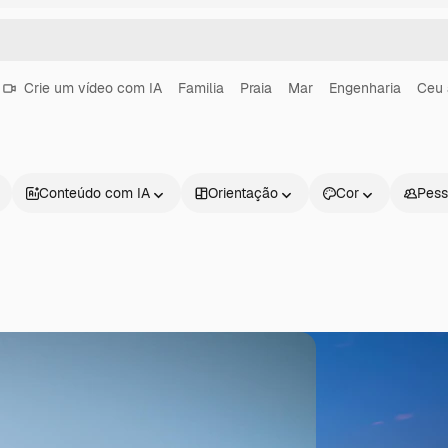
Crie um vídeo com IA
Familia
Praia
Mar
Engenharia
Ceu 
Conteúdo com IA
Orientação
Cor
Pess
Produtos
Começar