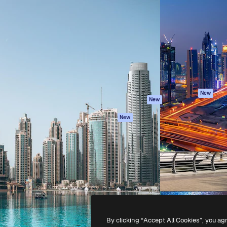
iativa para você direcionar
Spaces
Academy
alho. Mais de 1 milhão de
Assistente de IA
Documentação
e criativos, empresas,
Gerador de
Atendimento
dios.
imagens
Termos e
Gerador de vídeos
condições
Texto para voz
Política de
privacidade
Conteúdo de stock
Originais
MCP para
New
New
Claude/ChatGPT
Política de cooki
Agentes
Central de
New
confiabilidade
API
Afiliados
App móvel
Empresas
Todas as
ferramentas
-
2026
Freepik Company S.L.U.
Todos os direitos reservados
.
By clicking “Accept All Cookies”, you ag