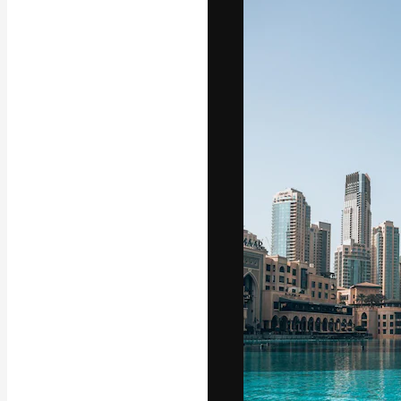
A plataforma cr
seu melhor trab
assinantes entr
agências e estú
Português
Copyright © 2010