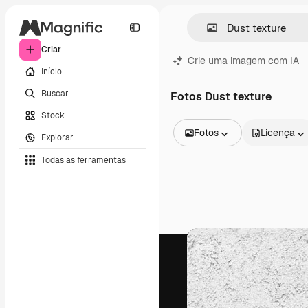
Criar
Crie uma imagem com IA
Início
Buscar
Fotos Dust texture
Stock
Fotos
Licença
Explorar
Todas as imagens
Todas as ferramentas
Vetores
Ilustrações
Fotos
PSD
Modelos
Mockups
Vídeos
Clipes de vídeo
Animações
Modelos de vídeos
Ícones
Modelos 3D
Fontes