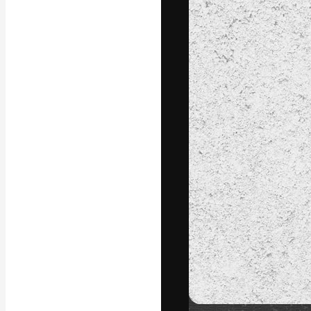
A plataforma cr
seu melhor trab
assinantes entr
agências e estú
Português
Copyright © 2010