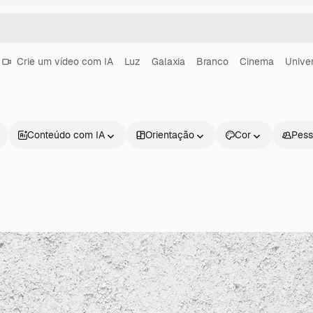
Crie um vídeo com IA
Luz
Galaxia
Branco
Cinema
Unive
Conteúdo com IA
Orientação
Cor
Pess
Produtos
Começar