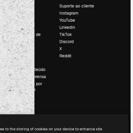
Preços
Suporte ao cliente
Sobre nós
Instagram
Reviews
YouTube
Emprego
LinkedIn
Tendências de
TikTok
pesquisa
Discord
Blog
X
Eventos
Reddit
es
Slidesgo
Vender conteúdo
Sala de imprensa
Procurando por
magnific.ai?
ree to the storing of cookies on your device to enhance site