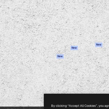
iativa para você direcionar
Spaces
Academy
alho. Mais de 1 milhão de
Assistente de IA
Documentação
e criativos, empresas,
Gerador de
Atendimento
dios.
imagens
Termos e
Gerador de vídeos
condições
Texto para voz
Política de
privacidade
Conteúdo de stock
Originais
MCP para
New
New
Claude/ChatGPT
Política de cooki
Agentes
Central de
New
confiabilidade
API
Afiliados
App móvel
Empresas
Todas as
ferramentas
-
2026
Freepik Company S.L.U.
Todos os direitos reservados
.
By clicking “Accept All Cookies”, you ag