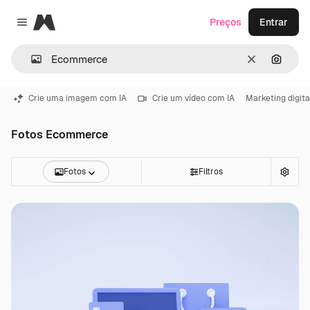
Magnific
Preços
Entrar
Close menu
Limpar
Pesqui
Crie uma imagem com IA
Crie um vídeo com IA
Marketing digita
Fotos Ecommerce
Fotos
Filtros