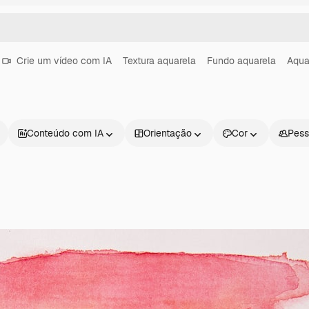
Crie um vídeo com IA
Textura aquarela
Fundo aquarela
Aqua
Conteúdo com IA
Orientação
Cor
Pess
Produtos
Começar