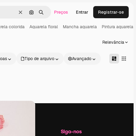
Preços
Entrar
Registrar-se
Limpar
Pesquisar por imagem
Buscar
rela colorida
Aquarela floral
Mancha aquarela
Pintura aquarela
Relevância
oas
Tipo de arquivo
Avançado
Empresa
Siga-nos