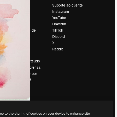
Preços
Suporte ao cliente
Sobre nós
Instagram
Reviews
YouTube
Emprego
LinkedIn
Tendências de
TikTok
pesquisa
Discord
Blog
X
Eventos
Reddit
es
Slidesgo
Vender conteúdo
Sala de imprensa
Procurando por
magnific.ai?
ree to the storing of cookies on your device to enhance site