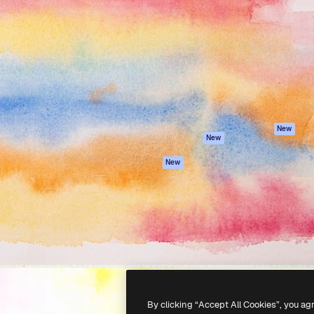
iativa para você direcionar
Spaces
Academy
alho. Mais de 1 milhão de
Assistente de IA
Documentação
e criativos, empresas,
Gerador de
Atendimento
dios.
imagens
Termos e
Gerador de vídeos
condições
Texto para voz
Política de
privacidade
Conteúdo de stock
Originais
MCP para
New
New
Claude/ChatGPT
Política de cooki
Agentes
Central de
New
confiabilidade
API
Afiliados
App móvel
Empresas
Todas as
ferramentas
-
2026
Freepik Company S.L.U.
Todos os direitos reservados
.
By clicking “Accept All Cookies”, you ag