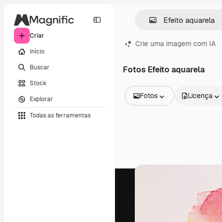
Criar
Crie uma imagem com IA
Início
Buscar
Fotos Efeito aquarela
Stock
Fotos
Licença
Explorar
Todas as imagens
Todas as ferramentas
Vetores
Ilustrações
Fotos
PSD
Modelos
Mockups
Vídeos
Clipes de vídeo
Animações
Modelos de vídeos
Ícones
Modelos 3D
Fontes