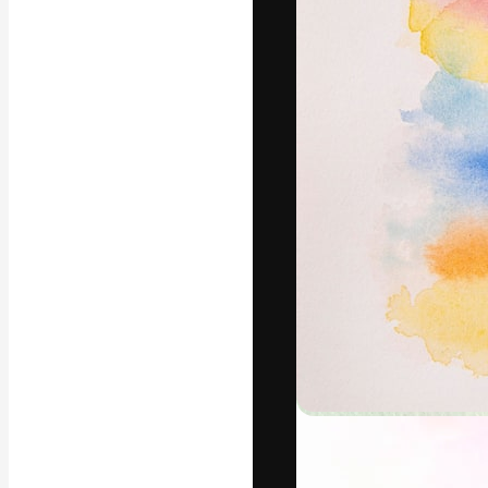
A plataforma cr
seu melhor trab
assinantes entr
agências e estú
Português
Copyright © 2010