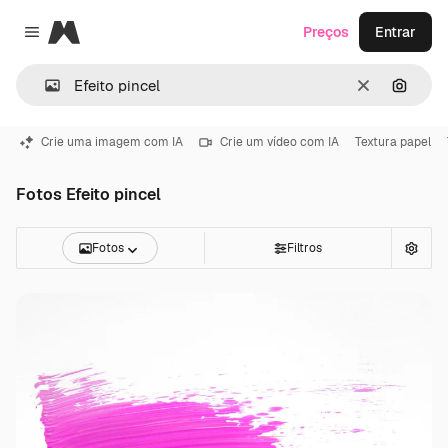
Magnific
Preços
Entrar
Close menu
Limpar
Pesqui
Crie uma imagem com IA
Crie um vídeo com IA
Textura papel
Fotos Efeito pincel
Fotos
Filtros