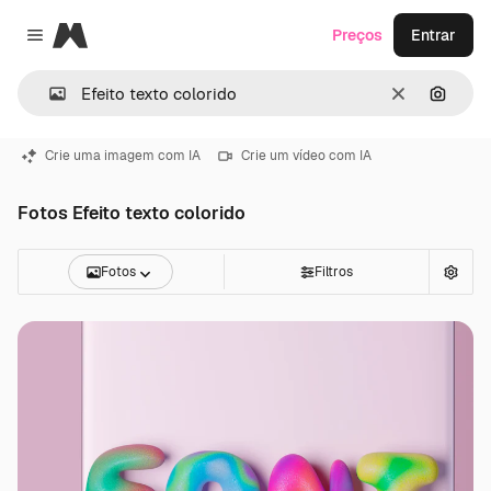
Magnific
Preços
Entrar
Close menu
Limpar
Pesqui
Crie uma imagem com IA
Crie um vídeo com IA
Fotos Efeito texto colorido
Fotos
Filtros