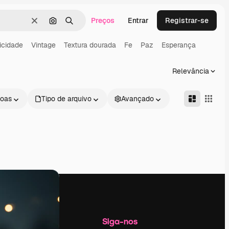
Preços
Entrar
Registrar-se
Limpar
Pesquisar por imagem
Buscar
icidade
Vintage
Textura dourada
Fe
Paz
Esperança
Relevância
oas
Tipo de arquivo
Avançado
Empresa
Siga-nos