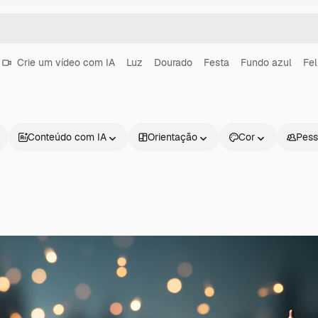
Crie um vídeo com IA
Luz
Dourado
Festa
Fundo azul
Fel
Conteúdo com IA
Orientação
Cor
Pess
Produtos
Começar