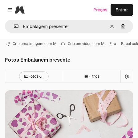
Magnific
Preços
Entrar
Close menu
Limpar
Pesqui
Crie uma imagem com IA
Crie um vídeo com IA
Fita
Papel col
Fotos Embalagem presente
Fotos
Filtros