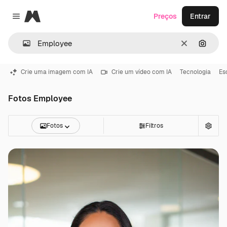
Magnific
Preços
Entrar
Close menu
Limpar
Pesqui
Crie uma imagem com IA
Crie um vídeo com IA
Tecnologia
Es
Fotos Employee
Fotos
Filtros