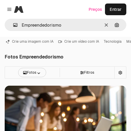
Magnific
Preços
Entrar
Close menu
Limpar
Pesqui
Crie uma imagem com IA
Crie um vídeo com IA
Tecnologia
Ma
Fotos Empreendedorismo
Fotos
Filtros