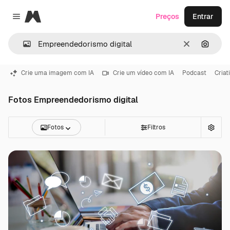
Magnific
Preços
Entrar
Close menu
Limpar
Pesqui
Crie uma imagem com IA
Crie um vídeo com IA
Podcast
Criat
Fotos Empreendedorismo digital
Fotos
Filtros