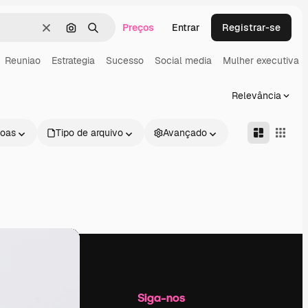
Preços
Entrar
Registrar-se
Limpar
Pesquisar por imagem
Buscar
Reuniao
Estrategia
Sucesso
Social media
Mulher executiva
Relevância
oas
Tipo de arquivo
Avançado
Empresa
Siga-nos