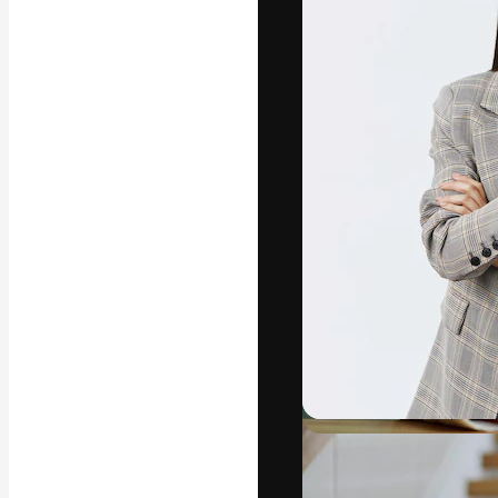
A plataforma cr
seu melhor trab
assinantes entr
agências e estú
Português
Copyright © 2010