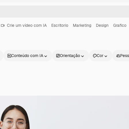
Crie um vídeo com IA
Escritorio
Marketing
Design
Grafico
Conteúdo com IA
Orientação
Cor
Pess
Produtos
Começar