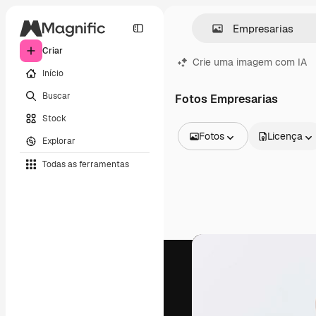
Criar
Crie uma imagem com IA
Início
Buscar
Fotos Empresarias
Stock
Fotos
Licença
Explorar
Todas as imagens
Todas as ferramentas
Vetores
Ilustrações
Fotos
PSD
Modelos
Mockups
Vídeos
Clipes de vídeo
Animações
Modelos de vídeos
Ícones
Modelos 3D
Fontes