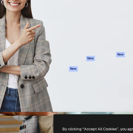
iativa para você direcionar
Spaces
Academy
alho. Mais de 1 milhão de
Assistente de IA
Documentação
e criativos, empresas,
Gerador de
Atendimento
dios.
imagens
Termos e
Gerador de vídeos
condições
Texto para voz
Política de
privacidade
Conteúdo de stock
Originais
MCP para
New
New
Claude/ChatGPT
Política de cooki
Agentes
Central de
New
confiabilidade
API
Afiliados
App móvel
Empresas
Todas as
ferramentas
-
2026
Freepik Company S.L.U.
Todos os direitos reservados
.
By clicking “Accept All Cookies”, you ag