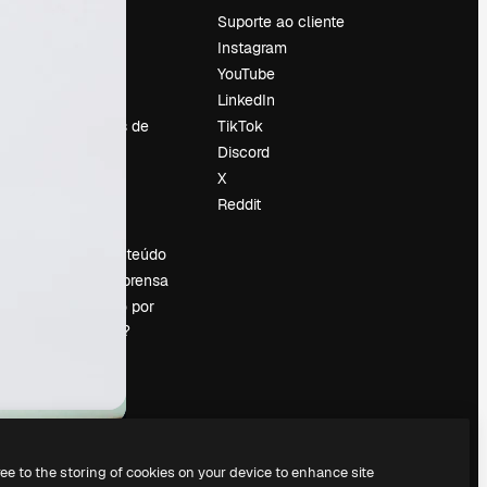
Preços
Suporte ao cliente
Sobre nós
Instagram
Reviews
YouTube
Emprego
LinkedIn
Tendências de
TikTok
pesquisa
Discord
Blog
X
Eventos
Reddit
es
Slidesgo
Vender conteúdo
Sala de imprensa
Procurando por
magnific.ai?
ree to the storing of cookies on your device to enhance site