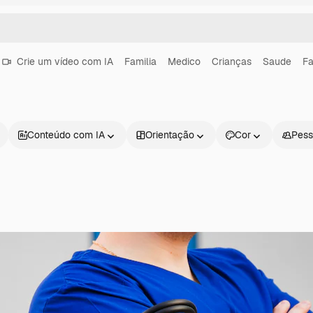
Crie um vídeo com IA
Familia
Medico
Crianças
Saude
Fa
Conteúdo com IA
Orientação
Cor
Pess
Produtos
Começar