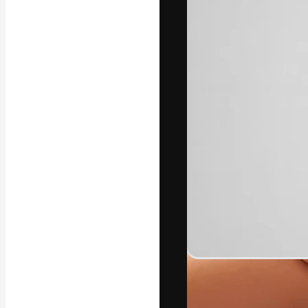
A plataforma cr
seu melhor trab
assinantes entr
agências e estú
Português
Copyright © 2010