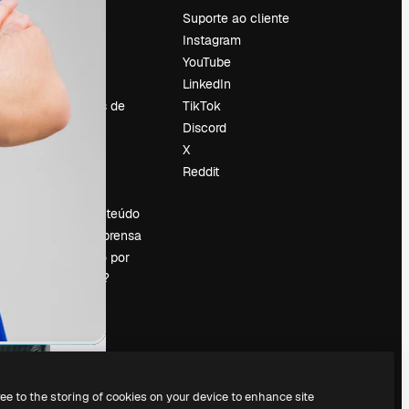
Preços
Suporte ao cliente
Sobre nós
Instagram
Reviews
YouTube
Emprego
LinkedIn
Tendências de
TikTok
pesquisa
Discord
Blog
X
Eventos
Reddit
es
Slidesgo
Vender conteúdo
Sala de imprensa
Procurando por
magnific.ai?
ree to the storing of cookies on your device to enhance site