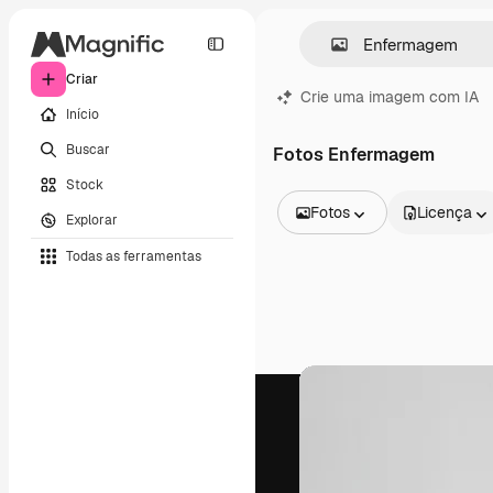
Criar
Crie uma imagem com IA
Início
Buscar
Fotos Enfermagem
Stock
Fotos
Licença
Explorar
Todas as imagens
Todas as ferramentas
Vetores
Ilustrações
Fotos
PSD
Modelos
Mockups
Vídeos
Clipes de vídeo
Animações
Modelos de vídeos
Ícones
Modelos 3D
Fontes