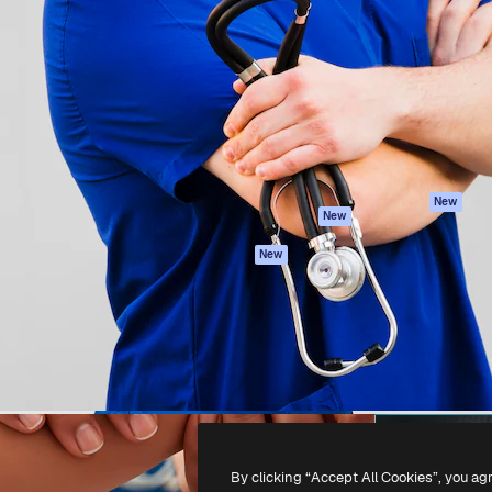
iativa para você direcionar
Spaces
Academy
alho. Mais de 1 milhão de
Assistente de IA
Documentação
e criativos, empresas,
Gerador de
Atendimento
dios.
imagens
Termos e
Gerador de vídeos
condições
Texto para voz
Política de
privacidade
Conteúdo de stock
Originais
MCP para
New
New
Claude/ChatGPT
Política de cooki
Agentes
Central de
New
confiabilidade
API
Afiliados
App móvel
Empresas
Todas as
ferramentas
-
2026
Freepik Company S.L.U.
Todos os direitos reservados
.
By clicking “Accept All Cookies”, you ag