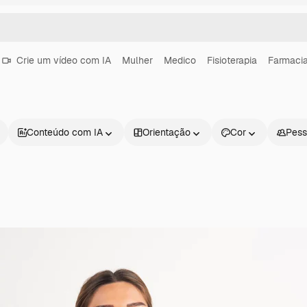
Crie um vídeo com IA
Mulher
Medico
Fisioterapia
Farmaci
Conteúdo com IA
Orientação
Cor
Pess
Produtos
Começar