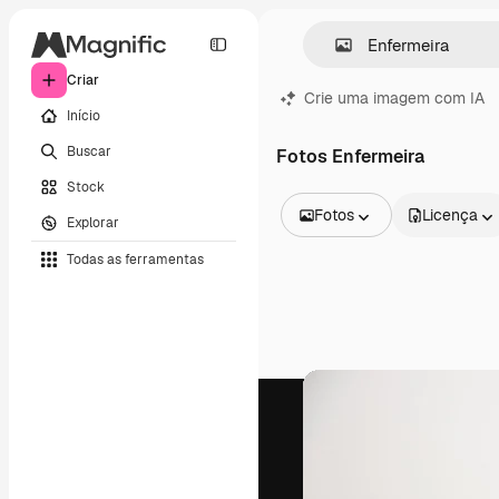
Criar
Crie uma imagem com IA
Início
Buscar
Fotos Enfermeira
Stock
Fotos
Licença
Explorar
Todas as imagens
Todas as ferramentas
Vetores
Ilustrações
Fotos
PSD
Modelos
Mockups
Vídeos
Clipes de vídeo
Animações
Modelos de vídeos
Ícones
Modelos 3D
Fontes