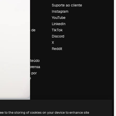
Preços
Suporte ao cliente
Sobre nós
Instagram
Reviews
YouTube
Emprego
LinkedIn
Tendências de
TikTok
pesquisa
Discord
Blog
X
Eventos
Reddit
es
Slidesgo
Vender conteúdo
Sala de imprensa
Procurando por
magnific.ai?
ree to the storing of cookies on your device to enhance site