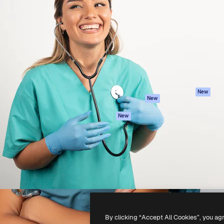
iativa para você direcionar
Spaces
Academy
alho. Mais de 1 milhão de
Assistente de IA
Documentação
e criativos, empresas,
Gerador de
Atendimento
dios.
imagens
Termos e
Gerador de vídeos
condições
Texto para voz
Política de
privacidade
Conteúdo de stock
Originais
MCP para
New
New
Claude/ChatGPT
Política de cooki
Agentes
Central de
New
confiabilidade
API
Afiliados
App móvel
Empresas
Todas as
ferramentas
-
2026
Freepik Company S.L.U.
Todos os direitos reservados
.
By clicking “Accept All Cookies”, you ag