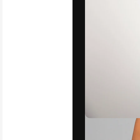
A plataforma cr
seu melhor trab
assinantes entr
agências e estú
Português
Copyright © 2010