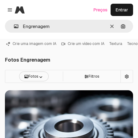
Magnific
Preços
Entrar
Close menu
Limpar
Pesqui
Crie uma imagem com IA
Crie um vídeo com IA
Textura
Tecno
Fotos Engrenagem
Fotos
Filtros