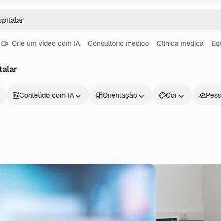
Crie um vídeo com IA
Consultorio medico
Clinica medica
Eq
talar
Conteúdo com IA
Orientação
Cor
Pess
Produtos
Começar