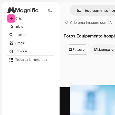
Criar
Crie uma imagem com IA
Início
Buscar
Fotos Equipamento hospi
Stock
Fotos
Licença
Explorar
Todas as imagens
Todas as ferramentas
Vetores
Ilustrações
Fotos
PSD
Modelos
Mockups
Vídeos
Clipes de vídeo
Animações
Modelos de vídeos
Ícones
Modelos 3D
Fontes