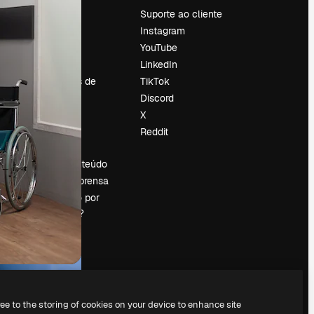
Preços
Suporte ao cliente
Sobre nós
Instagram
Reviews
YouTube
Emprego
LinkedIn
Tendências de
TikTok
pesquisa
Discord
Blog
X
Eventos
Reddit
es
Slidesgo
Vender conteúdo
Sala de imprensa
Procurando por
magnific.ai?
ree to the storing of cookies on your device to enhance site