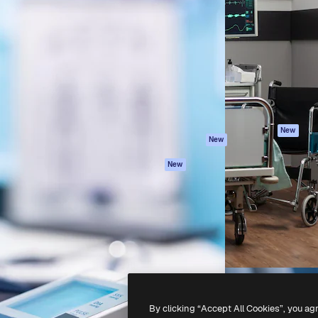
iativa para você direcionar
Spaces
Academy
alho. Mais de 1 milhão de
Assistente de IA
Documentação
e criativos, empresas,
Gerador de
Atendimento
dios.
imagens
Termos e
Gerador de vídeos
condições
Texto para voz
Política de
privacidade
Conteúdo de stock
Originais
MCP para
New
New
Claude/ChatGPT
Política de cooki
Agentes
Central de
New
confiabilidade
API
Afiliados
App móvel
Empresas
Todas as
ferramentas
-
2026
Freepik Company S.L.U.
Todos os direitos reservados
.
By clicking “Accept All Cookies”, you ag