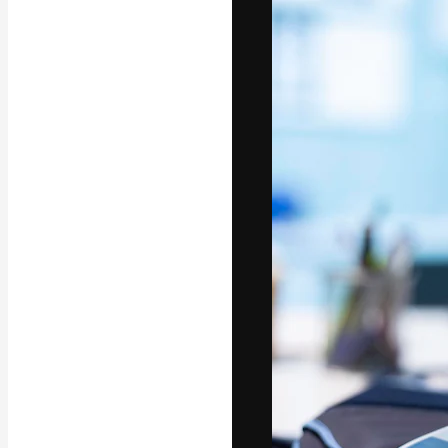
A plataforma cr
seu melhor trab
assinantes entr
agências e estú
Português
Copyright © 2010