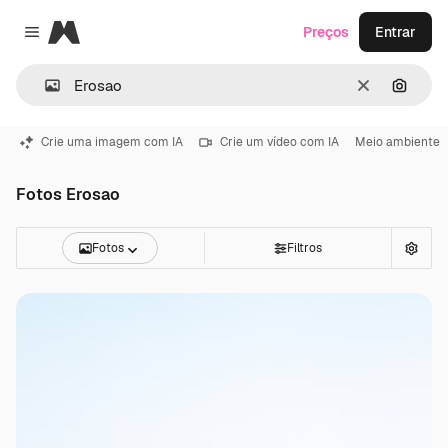
Magnific
Preços
Entrar
Close menu
Limpar
Pesqui
Crie uma imagem com IA
Crie um vídeo com IA
Meio ambiente
Fotos Erosao
Fotos
Filtros