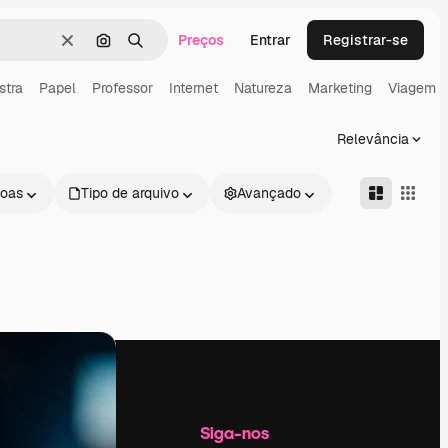
Preços
Entrar
Registrar-se
Limpar
Pesquisar por imagem
Buscar
stra
Papel
Professor
Internet
Natureza
Marketing
Viagem
Relevância
oas
Tipo de arquivo
Avançado
Empresa
Siga-nos