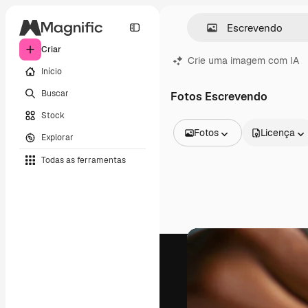
Criar
Crie uma imagem com IA
Início
Buscar
Fotos Escrevendo
Stock
Fotos
Licença
Explorar
Todas as imagens
Todas as ferramentas
Vetores
Ilustrações
Fotos
PSD
Modelos
Mockups
Vídeos
Clipes de vídeo
Animações
Modelos de vídeos
Ícones
Modelos 3D
Fontes