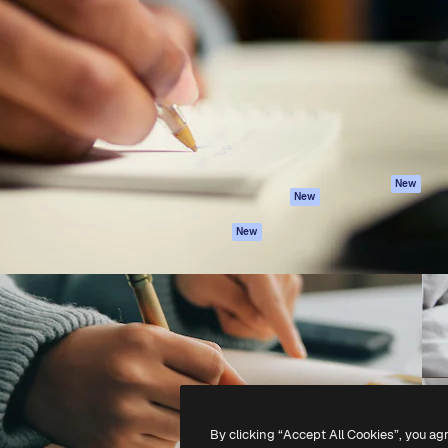
iativa para você direcionar
Spaces
Academy
alho. Mais de 1 milhão de
Assistente de IA
Documentação
e criativos, empresas,
Gerador de
Atendimento
dios.
imagens
Termos e
Gerador de vídeos
condições
Texto para voz
Política de
privacidade
Conteúdo de stock
Originais
MCP para
New
New
Claude/ChatGPT
Política de cooki
Agentes
Central de
New
confiabilidade
API
Afiliados
App móvel
Empresas
Todas as
ferramentas
-
2026
Freepik Company S.L.U.
Todos os direitos reservados
.
By clicking “Accept All Cookies”, you ag