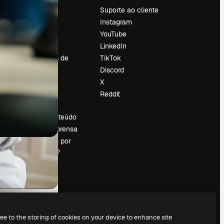
Preços
Suporte ao cliente
Sobre nós
Instagram
Reviews
YouTube
Emprego
LinkedIn
Tendências de
TikTok
pesquisa
Discord
Blog
X
Eventos
Reddit
es
Slidesgo
Vender conteúdo
Sala de imprensa
Procurando por
magnific.ai?
ree to the storing of cookies on your device to enhance site