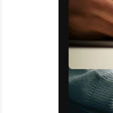
A plataforma cr
seu melhor trab
assinantes entr
agências e estú
Português
Copyright © 2010