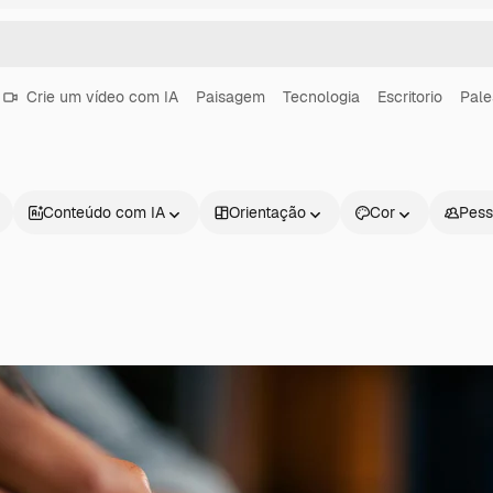
Crie um vídeo com IA
Paisagem
Tecnologia
Escritorio
Pale
Conteúdo com IA
Orientação
Cor
Pess
Produtos
Começar