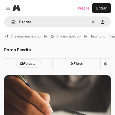
Magnific
Preços
Entrar
Close menu
Limpar
Pesqui
Crie uma imagem com IA
Crie um vídeo com IA
Escritorio
Pap
Fotos Escrita
Fotos
Filtros