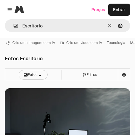
Magnific
Preços
Entrar
Close menu
Limpar
Pesqui
Crie uma imagem com IA
Crie um vídeo com IA
Tecnologia
Ma
Fotos Escritorio
Fotos
Filtros