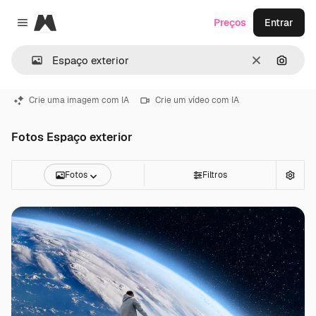
Magnific
Preços
Entrar
Close menu
Limpar
Pesqui
Crie uma imagem com IA
Crie um vídeo com IA
Fotos Espaço exterior
Fotos
Filtros