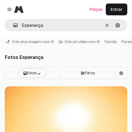
Magnific
Preços
Entrar
Close menu
Limpar
Pesqui
Crie uma imagem com IA
Crie um vídeo com IA
Familia
Flores
Fotos Esperança
Fotos
Filtros