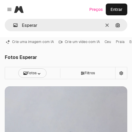
Magnific
Preços
Entrar
Close menu
Limpar
Pesqui
Crie uma imagem com IA
Crie um vídeo com IA
Ceu
Praia
E
Fotos Esperar
Fotos
Filtros