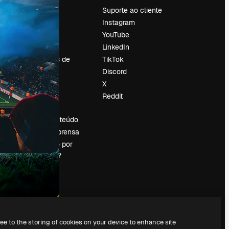
Preços
Suporte ao cliente
Sobre nós
Instagram
Reviews
YouTube
Emprego
LinkedIn
Tendências de
TikTok
pesquisa
Discord
Blog
X
Eventos
Reddit
es
Slidesgo
Vender conteúdo
Sala de imprensa
Procurando por
magnific.ai?
ree to the storing of cookies on your device to enhance site