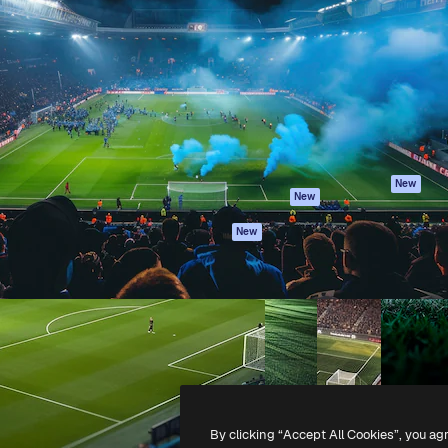
iativa para você direcionar
Spaces
Academy
alho. Mais de 1 milhão de
Assistente de IA
Documentação
e criativos, empresas,
Gerador de
Atendimento
dios.
imagens
Termos e
Gerador de vídeos
condições
Texto para voz
Política de
privacidade
Conteúdo de stock
Originais
MCP para
New
New
Claude/ChatGPT
Política de cooki
Agentes
Central de
New
confiabilidade
API
Afiliados
App móvel
Empresas
Todas as
ferramentas
-
2026
Freepik Company S.L.U.
Todos os direitos reservados
.
By clicking “Accept All Cookies”, you ag