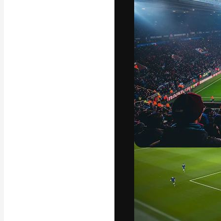
A plataforma cr
seu melhor trab
assinantes entr
agências e estú
Português
Copyright © 2010