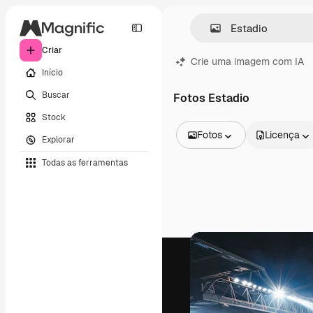
Criar
Crie uma imagem com IA
Início
Buscar
Fotos Estadio
Stock
Fotos
Licença
Explorar
Todas as imagens
Todas as ferramentas
Vetores
Ilustrações
Fotos
PSD
Modelos
Mockups
Vídeos
Clipes de vídeo
Animações
Modelos de vídeos
Ícones
Modelos 3D
Fontes