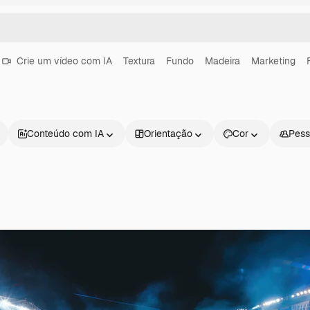
Crie um vídeo com IA
Textura
Fundo
Madeira
Marketing
Conteúdo com IA
Orientação
Cor
Pess
Produtos
Começar