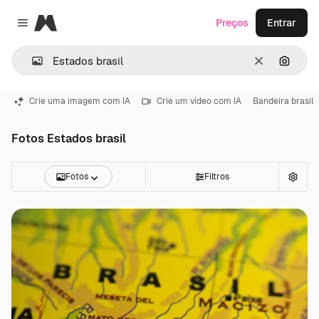
Magnific
Preços
Entrar
Close menu
Limpar
Pesqui
Crie uma imagem com IA
Crie um vídeo com IA
Bandeira brasil
Fotos Estados brasil
Fotos
Filtros