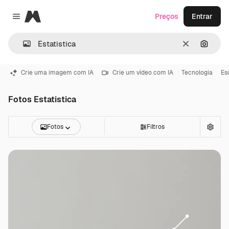
Magnific
Preços
Entrar
Close menu
Limpar
Pesqui
Crie uma imagem com IA
Crie um vídeo com IA
Tecnologia
Es
Fotos Estatistica
Fotos
Filtros