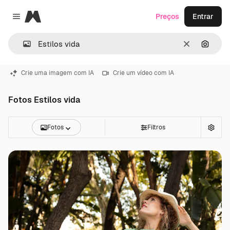
Magnific
Preços
Entrar
Close menu
Limpar
Pesqui
Crie uma imagem com IA
Crie um vídeo com IA
Fotos Estilos vida
Fotos
Filtros