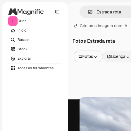
Criar
Crie uma imagem com IA
Início
Buscar
Fotos Estrada reta
Stock
Fotos
Licença
Explorar
Todas as imagens
Todas as ferramentas
Vetores
Ilustrações
Fotos
PSD
Modelos
Mockups
Vídeos
Clipes de vídeo
Animações
Modelos de vídeos
Ícones
Modelos 3D
Fontes