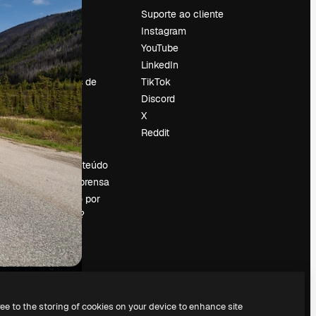
Preços
Suporte ao cliente
Sobre nós
Instagram
Reviews
YouTube
Emprego
LinkedIn
Tendências de
TikTok
pesquisa
Discord
Blog
X
Eventos
Reddit
es
Slidesgo
Vender conteúdo
Sala de imprensa
Procurando por
magnific.ai?
ree to the storing of cookies on your device to enhance site