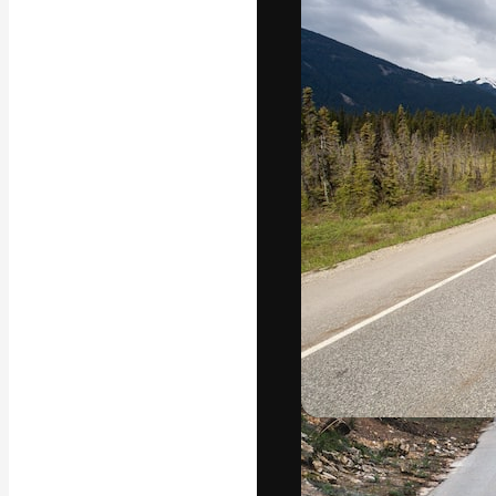
A plataforma cr
seu melhor trab
assinantes entr
agências e estú
Português
Copyright © 2010