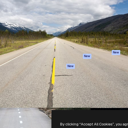
iativa para você direcionar
Spaces
Academy
alho. Mais de 1 milhão de
Assistente de IA
Documentação
e criativos, empresas,
Gerador de
Atendimento
dios.
imagens
Termos e
Gerador de vídeos
condições
Texto para voz
Política de
privacidade
Conteúdo de stock
Originais
MCP para
New
New
Claude/ChatGPT
Política de cooki
Agentes
Central de
New
confiabilidade
API
Afiliados
App móvel
Empresas
Todas as
ferramentas
-
2026
Freepik Company S.L.U.
Todos os direitos reservados
.
By clicking “Accept All Cookies”, you ag