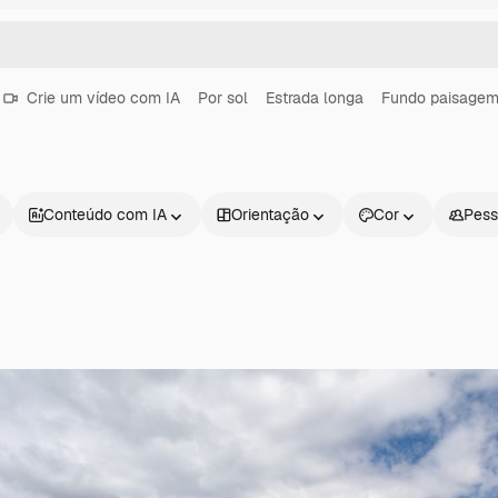
Crie um vídeo com IA
Por sol
Estrada longa
Fundo paisage
Conteúdo com IA
Orientação
Cor
Pess
Produtos
Começar