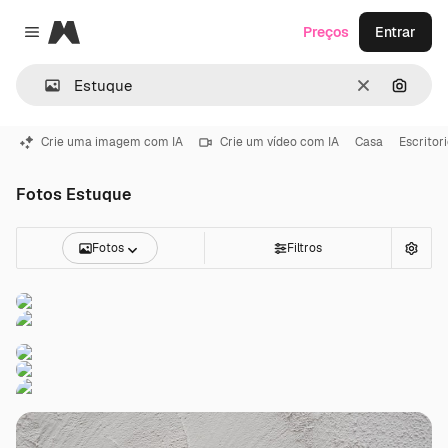
Magnific
Preços
Entrar
Close menu
Limpar
Pesqui
Crie uma imagem com IA
Crie um vídeo com IA
Casa
Escritor
Fotos Estuque
Fotos
Filtros