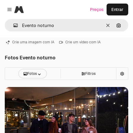
Magnific
Preços
Entrar
Close menu
Limpar
Pesqui
Crie uma imagem com IA
Crie um vídeo com IA
Fotos Evento noturno
Fotos
Filtros