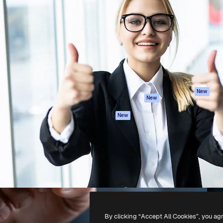
iativa para você direcionar
Spaces
Academy
alho. Mais de 1 milhão de
Assistente de IA
Documentação
e criativos, empresas,
Gerador de
Atendimento
dios.
imagens
Termos e
Gerador de vídeos
condições
Texto para voz
Política de
privacidade
Conteúdo de stock
Originais
MCP para
New
New
Claude/ChatGPT
Política de cooki
Agentes
Central de
New
confiabilidade
API
Afiliados
App móvel
Empresas
Todas as
ferramentas
-
2026
Freepik Company S.L.U.
Todos os direitos reservados
.
By clicking “Accept All Cookies”, you ag