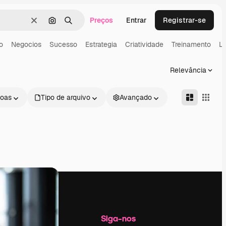
Preços
Entrar
Registrar-se
Limpar
Pesquisar por imagem
Buscar
o
Negocios
Sucesso
Estrategia
Criatividade
Treinamento
Li
Relevância
oas
Tipo de arquivo
Avançado
Empresa
Siga-nos