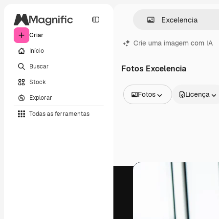
Criar
Crie uma imagem com IA
Início
Buscar
Fotos Excelencia
Stock
Fotos
Licença
Explorar
Todas as imagens
Todas as ferramentas
Vetores
Ilustrações
Fotos
PSD
Modelos
Mockups
Vídeos
Clipes de vídeo
Animações
Modelos de vídeos
Ícones
Modelos 3D
Fontes