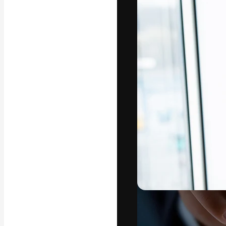
A plataforma cr
seu melhor trab
assinantes entr
agências e estú
Português
Copyright © 2010