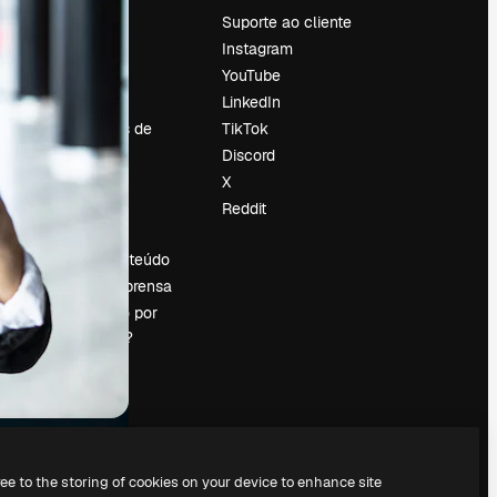
Preços
Suporte ao cliente
Sobre nós
Instagram
Reviews
YouTube
Emprego
LinkedIn
Tendências de
TikTok
pesquisa
Discord
Blog
X
Eventos
Reddit
es
Slidesgo
Vender conteúdo
Sala de imprensa
Procurando por
magnific.ai?
ree to the storing of cookies on your device to enhance site