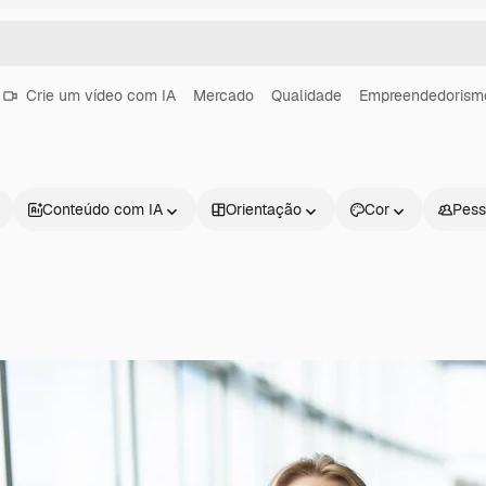
Crie um vídeo com IA
Mercado
Qualidade
Empreendedorism
Conteúdo com IA
Orientação
Cor
Pess
Produtos
Começar