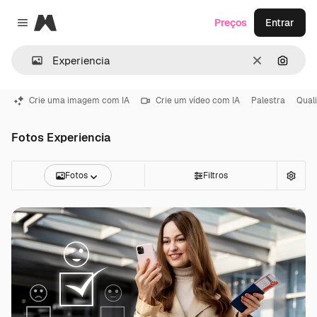
Magnific
Preços
Entrar
Close menu
Limpar
Pesqui
Crie uma imagem com IA
Crie um vídeo com IA
Palestra
Qual
Fotos Experiencia
Fotos
Filtros